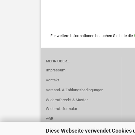
Für weitere Informationen besuchen Sie bitte die
MEHR ÜBER...
Impressum
Kontakt
Versand- & Zahlungsbedingungen
Widerrufsrecht & Muster-
Widerrufsformular
AGB
Privatsphäre und Datenschutz
Diese Webseite verwendet Cookies 