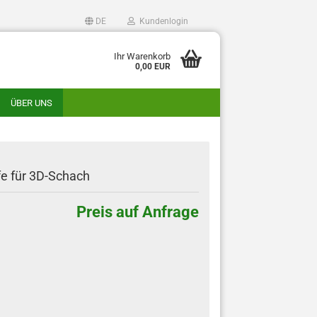
DE
Kundenlogin
n
Ihr Warenkorb
0,00 EUR
ÜBER UNS
e für 3D-Schach
Preis auf Anfrage
to erstellen
swort vergessen?